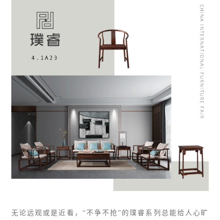
无论远观或是近看，“不争不抢”的璞睿系列总能给人心旷