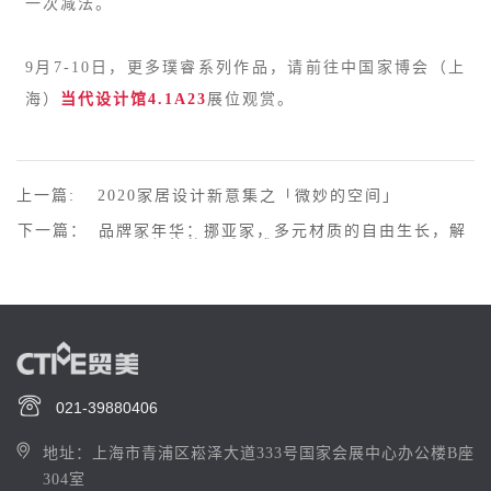
一次减法。
9月7-10日，更多璞睿系列作品，请前往中国家博会（上
海）
当代设计馆4.1A23
展位观赏。
上一篇:
2020家居设计新意集之「微妙的空间」
下一篇：
品牌家年华：挪亚家，多元材质的自由生长，解
锁现代极简的生活方式
021-39880406
地址：上海市青浦区崧泽大道333号国家会展中心办公楼B座
304室