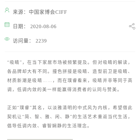
来源：中国家博会CIFF
日期： 2020-08-06
访问量： 2239
“吸睛”，在当下家居市场被频繁提及。但对吸睛的解读，
各品牌却大有不同。撞色拼接是吸睛、造型前卫是吸睛、
材质新潮是吸睛……，而在璞睿看来，吸睛并非等同于高
调，低调内敛的美一样能赢得消费者的认同与赞美。
正如“璞睿”其名，以淡雅清明的中式风为内核，希望借此
契机让“简、智、雅、闲、静”的生活艺术重返当代生活，
倡导低调内敛、睿智娴静的生活理念。